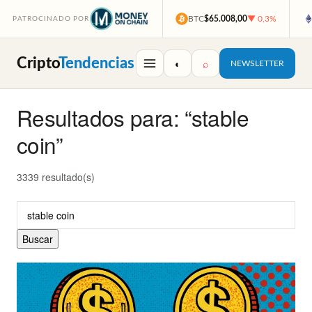
BTC
$65.008,00
▼ 0,3%
PATROCINADO POR
Cripto
Tendencias
◐
⌕
NEWSLETTER
Resultados para: “stable
coin”
3339 resultado(s)
Buscar:
Buscar