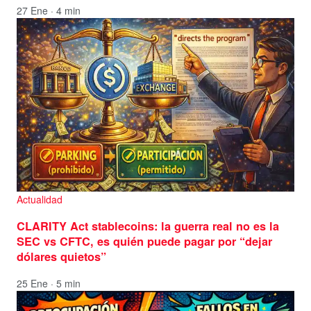
27 Ene · 4 min
Actualidad
CLARITY Act stablecoins: la guerra real no es la
SEC vs CFTC, es quién puede pagar por “dejar
dólares quietos”
25 Ene · 5 min