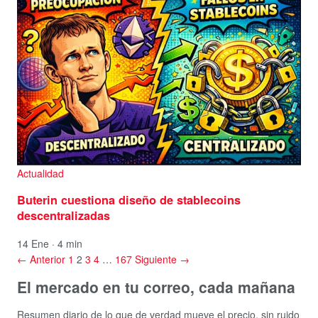
Actualidad
Buterin cuestiona diseño de stablecoins
descentralizadas
14 Ene · 4 min
← Anterior
1
2
3
4
…
167
Siguiente →
El mercado en tu correo, cada mañana
Resumen diario de lo que de verdad mueve el precio, sin ruido