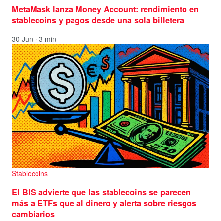
MetaMask lanza Money Account: rendimiento en
stablecoins y pagos desde una sola billetera
30 Jun · 3 min
Stablecoins
El BIS advierte que las stablecoins se parecen
más a ETFs que al dinero y alerta sobre riesgos
cambiarios