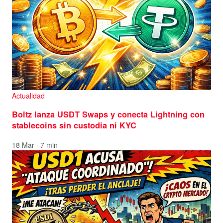
Actualidad
Boltz lanza USDT Swaps y conecta Lightning con
stablecoins sin custodia ni KYC
18 Mar · 7 min