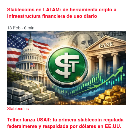
Stablecoins en LATAM: de herramienta cripto a
infraestructura financiera de uso diario
13 Feb · 6 min
Stablecoins
Tether lanza USA₮: la primera stablecoin regulada
federalmente y respaldada por dólares en EE.UU.