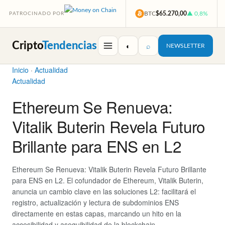
BTC
$65.270,00
▲ 0,8%
PATROCINADO POR
Cripto
Tendencias
◐
⌕
NEWSLETTER
Inicio
·
Actualidad
Actualidad
Ethereum Se Renueva:
Vitalik Buterin Revela Futuro
Brillante para ENS en L2
Ethereum Se Renueva: Vitalik Buterin Revela Futuro Brillante
para ENS en L2. El cofundador de Ethereum, Vitalik Buterin,
anuncia un cambio clave en las soluciones L2: facilitará el
registro, actualización y lectura de subdominios ENS
directamente en estas capas, marcando un hito en la
accesibilidad y asequibilidad de la blockchain.