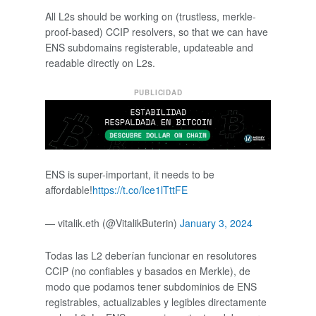
All L2s should be working on (trustless, merkle-
proof-based) CCIP resolvers, so that we can have
ENS subdomains registerable, updateable and
readable directly on L2s.
PUBLICIDAD
ENS is super-important, it needs to be
affordable!
https://t.co/Ice1lTttFE
— vitalik.eth (@VitalikButerin)
January 3, 2024
Todas las L2 deberían funcionar en resolutores
CCIP (no confiables y basados ​​en Merkle), de
modo que podamos tener subdominios de ENS
registrables, actualizables y legibles directamente