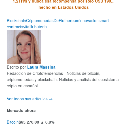
1.2TH/s y busca esa recompensa por solo USD 199...
hecho en Estados Unidos
Blockchain
Criptomonedas
DeFi
ethereum
innovacion
smart
contracts
vitalik buterin
Escrito por
Laura Massina
Redacción de Criptotendencias - Noticias de bitcoin,
criptomonedas y blockchain. Noticias y análisis del ecosistema
cripto en español.
Ver todos sus artículos →
Mercado ahora
Bitcoin
$65.270,00
▲ 0,8%