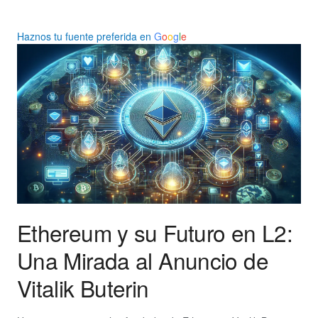
Haznos tu fuente preferida en
G
o
o
g
l
e
Ethereum y su Futuro en L2:
Una Mirada al Anuncio de
Vitalik Buterin