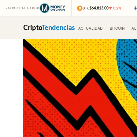
BTC
$64.813,00
▼ 0,2%
PATROCINADO POR
Cripto
Tendencias
ACTUALIDAD
BITCOIN
AL