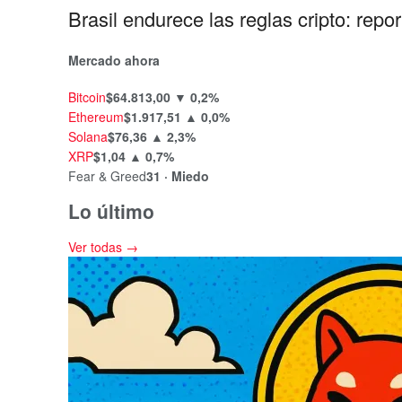
Brasil endurece las reglas cripto: rep
Mercado ahora
Bitcoin
$64.813,00
▼ 0,2%
Ethereum
$1.917,51
▲ 0,0%
Solana
$76,36
▲ 2,3%
XRP
$1,04
▲ 0,7%
Fear & Greed
31 · Miedo
Lo último
Ver todas →