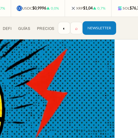
,7%
USDC
$0,9996
▲ 0,0%
XRP
$1,04
▲ 0,7%
SOL
$76,
◐
⌕
DEFI
GUÍAS
PRECIOS
NEWSLETTER