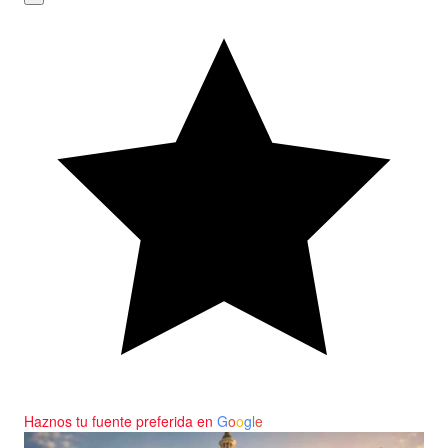
Haznos tu fuente preferida en
G
o
o
g
l
e