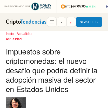
BTC
$64.997,00
▲ 0,3%
PATROCINADO POR
Cripto
Tendencias
◐
⌕
NEWSLETTER
Inicio
·
Actualidad
Actualidad
Impuestos sobre
criptomonedas: el nuevo
desafío que podría definir la
adopción masiva del sector
en Estados Unidos