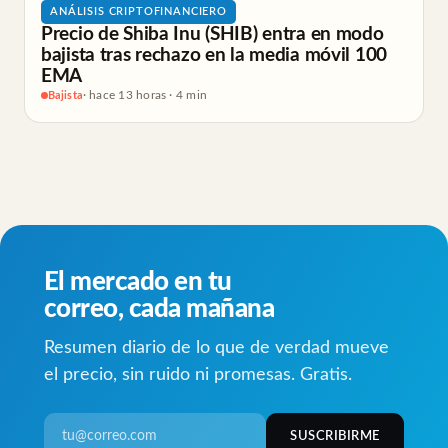
ANÁLISIS CRIPTOFINANCIERO
Precio de Shiba Inu (SHIB) entra en modo
bajista tras rechazo en la media móvil 100
EMA
Bajista
· hace 13 horas · 4 min
El mercado en tu
correo, cada mañana
Resumen diario de lo que de verdad mueve
el precio, sin ruido ni promesas. Gratis.
SUSCRIBIRME