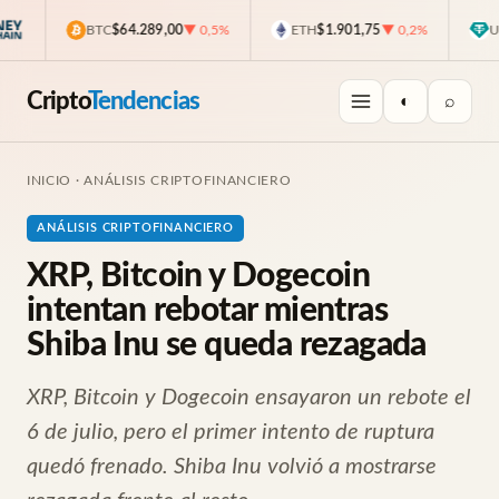
BTC
$64.289,00
▼ 0,5%
ETH
$1.901,75
▼ 0,2%
USD
Cripto
Tendencias
◐
⌕
INICIO
·
ANÁLISIS CRIPTOFINANCIERO
ANÁLISIS CRIPTOFINANCIERO
XRP, Bitcoin y Dogecoin
intentan rebotar mientras
Shiba Inu se queda rezagada
XRP, Bitcoin y Dogecoin ensayaron un rebote el
6 de julio, pero el primer intento de ruptura
quedó frenado. Shiba Inu volvió a mostrarse