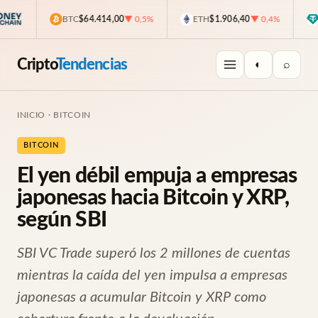
BTC
$64.414,00
▼ 0,5%
ETH
$1.906,40
▼ 0,4%
U
Cripto
Tendencias
◐
⌕
INICIO
·
BITCOIN
BITCOIN
El yen débil empuja a empresas
japonesas hacia Bitcoin y XRP,
según SBI
SBI VC Trade superó los 2 millones de cuentas
mientras la caída del yen impulsa a empresas
japonesas a acumular Bitcoin y XRP como