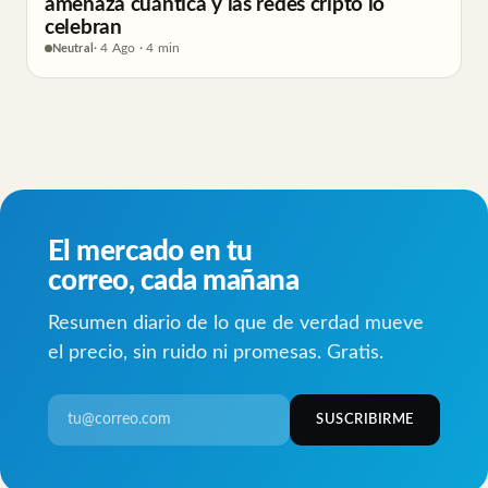
amenaza cuántica y las redes cripto lo
celebran
Neutral
· 4 Ago · 4 min
El mercado en tu
correo, cada mañana
Resumen diario de lo que de verdad mueve
el precio, sin ruido ni promesas. Gratis.
SUSCRIBIRME