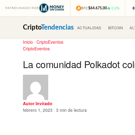
BTC
$64.675,00
▲ 0,2%
PATROCINADO POR
Cripto
Tendencias
ACTUALIDAD
BITCOIN
AL
Inicio
·
CriptoEventos
CriptoEventos
La comunidad Polkadot co
Autor Invitado
febrero 1, 2023 · 3 min de lectura