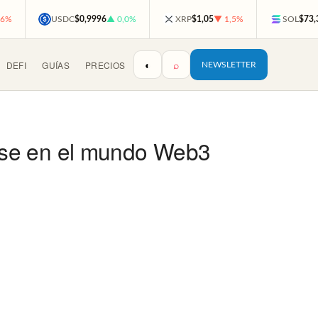
,6%
USDC
$0,9996
▲ 0,0%
XRP
$1,05
▼ 1,5%
SOL
$73,
◐
⌕
DEFI
GUÍAS
PRECIOS
NEWSLETTER
rse en el mundo Web3