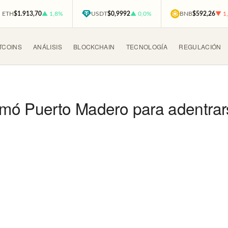
ETH
$1.913,70
▲ 1,8%
USDT
$0,9992
▲ 0,0%
BNB
$592,26
▼ 1
TCOINS
ANÁLISIS
BLOCKCHAIN
TECNOLOGÍA
REGULACIÓN
lmó Puerto Madero para adentra