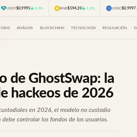
USDT
$0,9995
▲ 0,0%
BNB
$594,20
▲ 1,2%
USDC
$0,9997
▲ 0,
COINS
ANÁLISIS
BLOCKCHAIN
TECNOLOGÍA
REGULACIÓN
D
o de GhostSwap: la
 de hackeos de 2026
 custodiales en 2026, el modelo no custodio
debe controlar los fondos de los usuarios.