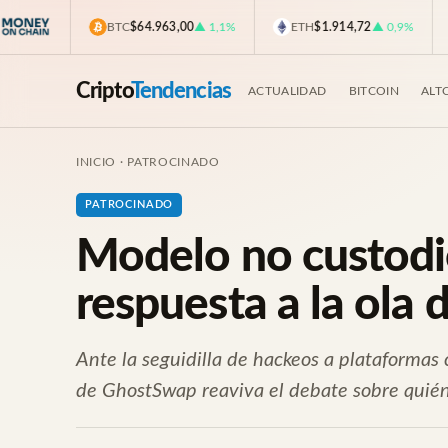
BTC
$64.963,00
▲ 1,1%
ETH
$1.914,72
▲ 0,9%
Cripto
Tendencias
ACTUALIDAD
BITCOIN
ALT
INICIO
·
PATROCINADO
PATROCINADO
Modelo no custodi
respuesta a la ola
Ante la seguidilla de hackeos a plataformas
de GhostSwap reaviva el debate sobre quién 