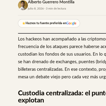
Alberto Guerrero Montilla
julio 8, 2026 · 3 min de lectura
G
o
o
g
l
e
Haznos tu fuente preferida en
Los hackeos han acompañado a las criptomon
frecuencia de los ataques parece haberse ac
custodian los fondos de sus usuarios. En lo 
se han drenado de exchanges, puentes (brid
billeteras centralizadas. En ese contexto, 
mesa un debate viejo pero cada vez más urge
Custodia centralizada: el punt
explotan