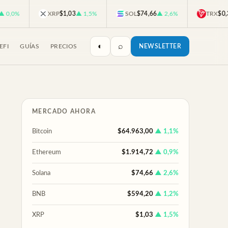
0%
XRP
$1,03
▲ 1,5%
SOL
$74,66
▲ 2,6%
TRX
$0,327
◐
⌕
EFI
GUÍAS
PRECIOS
NEWSLETTER
MERCADO AHORA
Bitcoin
$64.963,00
▲ 1,1%
Ethereum
$1.914,72
▲ 0,9%
Solana
$74,66
▲ 2,6%
BNB
$594,20
▲ 1,2%
XRP
$1,03
▲ 1,5%