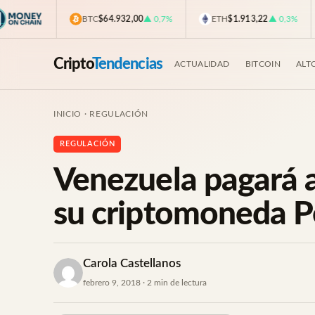
BTC
$64.932,00
▲ 0,7%
ETH
$1.913,22
▲ 0,3%
Cripto
Tendencias
ACTUALIDAD
BITCOIN
ALT
INICIO
·
REGULACIÓN
REGULACIÓN
Venezuela pagará a
su criptomoneda P
Carola Castellanos
febrero 9, 2018 · 2 min de lectura