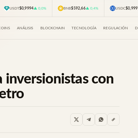
USDT
$0,9994
▲ 0,0%
BNB
$592,66
▲ 0,4%
USDC
$0,9997
▲ 
COINS
ANÁLISIS
BLOCKCHAIN
TECNOLOGÍA
REGULACIÓN
D
 inversionistas con
etro