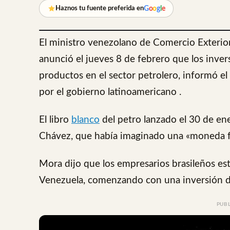
G
o
o
g
l
e
Haznos tu fuente preferida en
El ministro venezolano de Comercio Exterior
anunció el jueves 8 de febrero que los inver
productos en el sector petrolero, informó e
por el gobierno latinoamericano .
El libro
blanco
del petro lanzado el 30 de ene
Chávez, que había imaginado una «moneda fu
Mora dijo que los empresarios brasileños es
Venezuela, comenzando con una inversión de
PUB