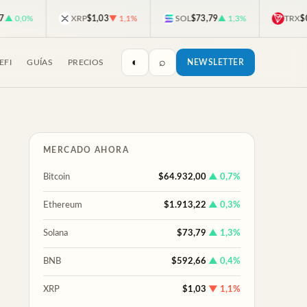
0,0%
XRP
$1,03
▼ 1,1%
SOL
$73,79
▲ 1,3%
TRX
$0,3
◐
⌕
EFI
GUÍAS
PRECIOS
NEWSLETTER
MERCADO AHORA
Bitcoin
$64.932,00
▲ 0,7%
Ethereum
$1.913,22
▲ 0,3%
Solana
$73,79
▲ 1,3%
BNB
$592,66
▲ 0,4%
XRP
$1,03
▼ 1,1%