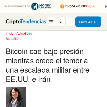
BTC
$64.761,00
▼ 0,2%
PATROCINADO POR
Cripto
Tendencias
◐
⌕
NEWSLETTER
Inicio
·
Actualidad
Actualidad
Bitcoin cae bajo presión
mientras crece el temor a
una escalada militar entre
EE.UU. e Irán