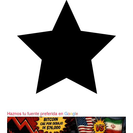
Haznos tu fuente preferida en
G
o
o
g
l
e