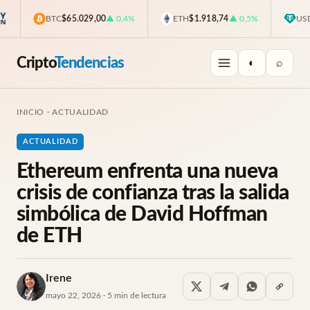
BTC
$65.029,00
▲ 0,4%
ETH
$1.918,74
▲ 0,5%
USDT
$0
Cripto
Tendencias
◐
⌕
INICIO
·
ACTUALIDAD
ACTUALIDAD
Ethereum enfrenta una nueva
crisis de confianza tras la salida
simbólica de David Hoffman
de ETH
Irene
mayo 22, 2026 · 5 min de lectura