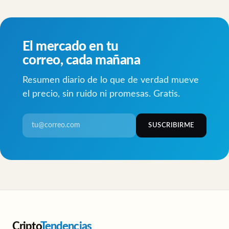
El mercado en tu
correo, cada mañana
Resumen diario de lo que de verdad mueve
el precio, sin ruido ni promesas. Gratis.
SUSCRIBIRME
Cripto
Tendencias