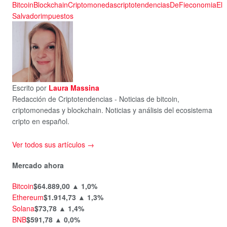
Bitcoin
Blockchain
Criptomonedas
criptotendencias
DeFi
economia
El
Salvador
impuestos
Escrito por
Laura Massina
Redacción de Criptotendencias - Noticias de bitcoin,
criptomonedas y blockchain. Noticias y análisis del ecosistema
cripto en español.
Ver todos sus artículos →
Mercado ahora
Bitcoin
$64.889,00
▲ 1,0%
Ethereum
$1.914,73
▲ 1,3%
Solana
$73,78
▲ 1,4%
BNB
$591,78
▲ 0,0%