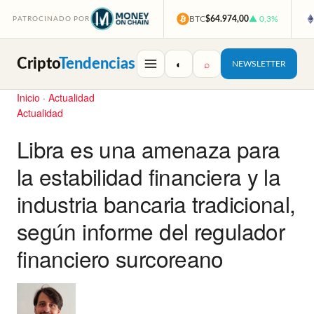
BTC
$64.974,00
▲ 0,3%
PATROCINADO POR
Cripto
Tendencias
◐
⌕
NEWSLETTER
Inicio
·
Actualidad
Actualidad
Libra es una amenaza para
la estabilidad financiera y la
industria bancaria tradicional,
según informe del regulador
financiero surcoreano