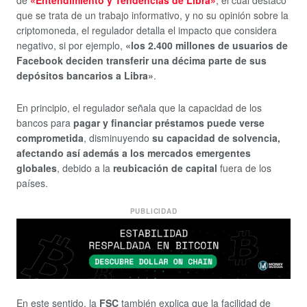
de
«Entendimiento y Tendencias de Libra»
, el cual destacó
que se trata de un trabajo informativo, y no su opinión sobre la
criptomoneda, el regulador detalla el impacto que considera
negativo, si por ejemplo,
«los 2.400 millones de usuarios de
Facebook deciden transferir una décima parte de sus
depósitos bancarios a Libra»
.
En principio, el regulador señala que la capacidad de los
bancos para
pagar y financiar préstamos puede verse
comprometida
, disminuyendo
su capacidad de solvencia,
afectando así además a los mercados emergentes
globales
, debido a la
reubicación de capital
fuera de los
países.
PUBLICIDAD
En este sentido, la
FSC
también explica que la facilidad de