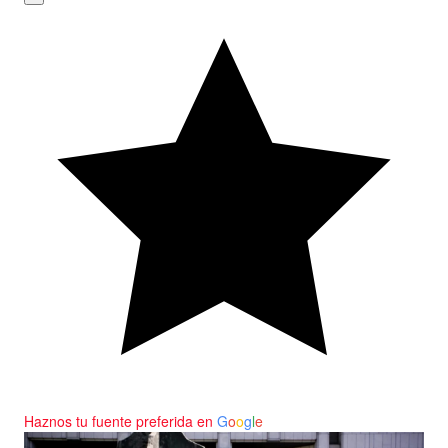
Haznos tu fuente preferida en
G
o
o
g
l
e