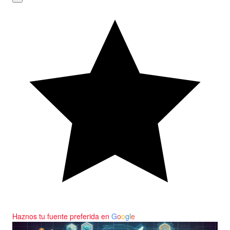
Haznos tu fuente preferida en
G
o
o
g
l
e