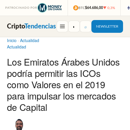
BTC
$64.686,00
▼ 0,3%
PATROCINADO POR
Cripto
Tendencias
◐
⌕
NEWSLETTER
Inicio
·
Actualidad
Actualidad
Los Emiratos Árabes Unidos
podría permitir las ICOs
como Valores en el 2019
para impulsar los mercados
de Capital