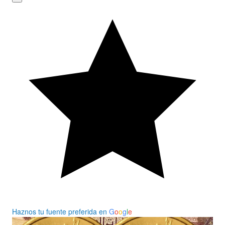
Haznos tu fuente preferida en
G
o
o
g
l
e