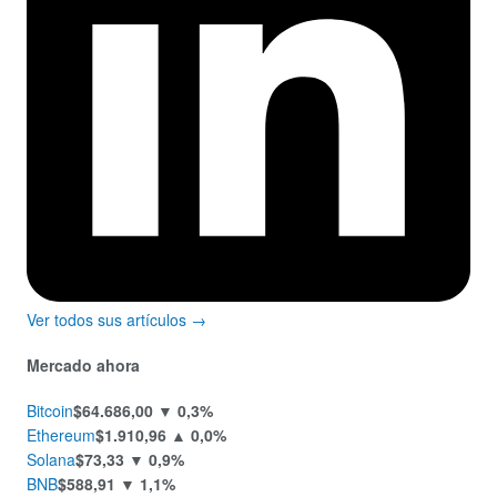
Ver todos sus artículos →
Mercado ahora
Bitcoin
$64.686,00
▼ 0,3%
Ethereum
$1.910,96
▲ 0,0%
Solana
$73,33
▼ 0,9%
BNB
$588,91
▼ 1,1%