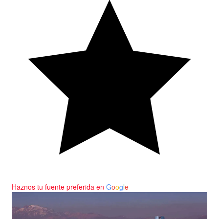
Haznos tu fuente preferida en
G
o
o
g
l
e