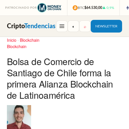
BTC
$64.530,00
▲ 0,9%
PATROCINADO POR
Cripto
Tendencias
◐
⌕
NEWSLETTER
Inicio
·
Blockchain
Blockchain
Bolsa de Comercio de
Santiago de Chile forma la
primera Alianza Blockchain
de Latinoamérica