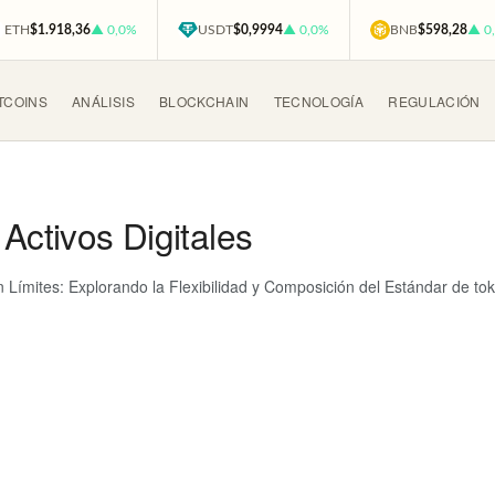
ETH
$1.918,36
▲ 0,0%
USDT
$0,9994
▲ 0,0%
BNB
$598,28
▲ 0
TCOINS
ANÁLISIS
BLOCKCHAIN
TECNOLOGÍA
REGULACIÓN
Activos Digitales
in Límites: Explorando la Flexibilidad y Composición del Estándar de to