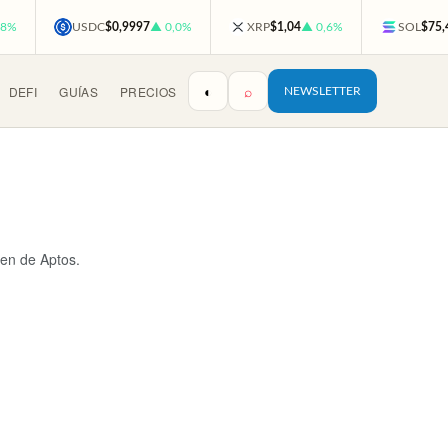
,8%
USDC
$0,9997
▲ 0,0%
XRP
$1,04
▲ 0,6%
SOL
$75,
◐
⌕
DEFI
GUÍAS
PRECIOS
NEWSLETTER
ken de Aptos.