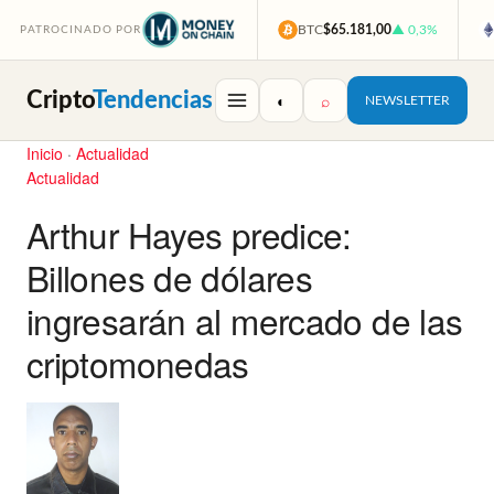
BTC
$65.181,00
▲ 0,3%
PATROCINADO POR
Cripto
Tendencias
◐
⌕
NEWSLETTER
Inicio
·
Actualidad
Actualidad
Arthur Hayes predice:
Billones de dólares
ingresarán al mercado de las
criptomonedas