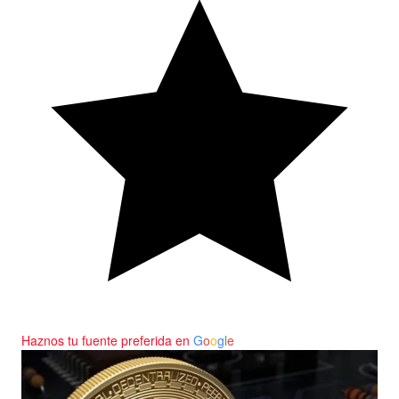
Haznos tu fuente preferida en
G
o
o
g
l
e