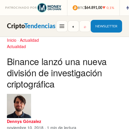
BTC
$64.891,00
▼ 0,1%
PATROCINADO POR
Cripto
Tendencias
◐
⌕
NEWSLETTER
Inicio
·
Actualidad
Actualidad
Binance lanzó una nueva
división de investigación
criptográfica
Dennys Gónzalez
noviembre 10, 2018 · 1 min de lectura