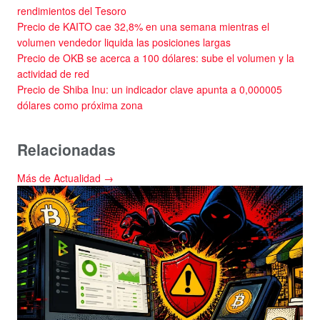
rendimientos del Tesoro
Precio de KAITO cae 32,8% en una semana mientras el
volumen vendedor liquida las posiciones largas
Precio de OKB se acerca a 100 dólares: sube el volumen y la
actividad de red
Precio de Shiba Inu: un indicador clave apunta a 0,000005
dólares como próxima zona
Relacionadas
Más de Actualidad →