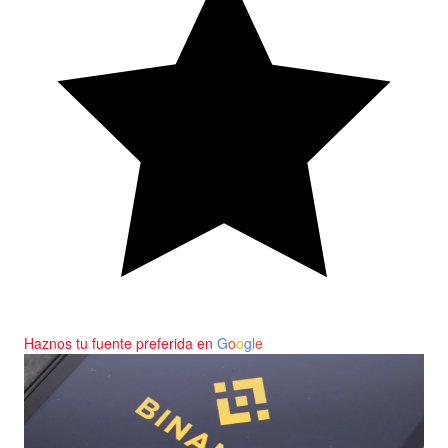
Haznos tu fuente preferida en
G
o
o
g
l
e