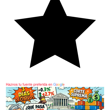
Haznos tu fuente preferida en
G
o
o
g
l
e