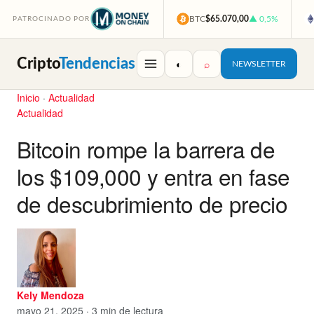
BTC
$65.070,00
▲ 0,5%
PATROCINADO POR
Cripto
Tendencias
◐
⌕
NEWSLETTER
Inicio
·
Actualidad
Actualidad
Bitcoin rompe la barrera de
los $109,000 y entra en fase
de descubrimiento de precio
Kely Mendoza
mayo 21, 2025 · 3 min de lectura