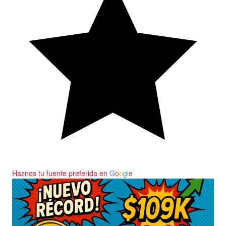
Haznos tu fuente preferida en
G
o
o
g
l
e