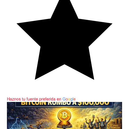
Haznos tu fuente preferida en
G
o
o
g
l
e