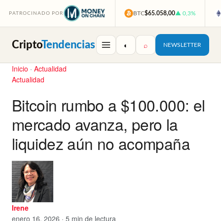
BTC
$65.058,00
▲ 0,3%
PATROCINADO POR
Cripto
Tendencias
◐
⌕
NEWSLETTER
Inicio
·
Actualidad
Actualidad
Bitcoin rumbo a $100.000: el
mercado avanza, pero la
liquidez aún no acompaña
Irene
enero 16, 2026 · 5 min de lectura