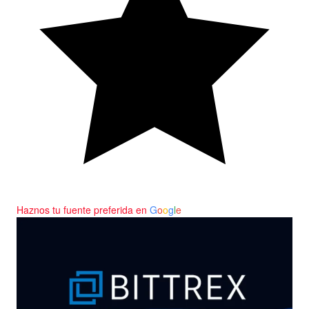
Haznos tu fuente preferida en
G
o
o
g
l
e