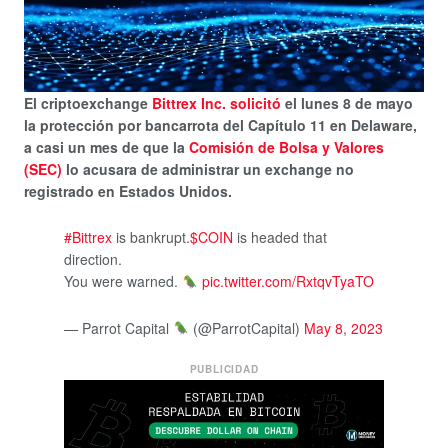
El criptoexchange
Bittrex Inc.
solicitó
el lunes 8 de mayo
la protección por bancarrota del Capítulo 11 en Delaware,
a casi un mes de que la
Comisión de Bolsa y Valores
(SEC)
lo acusara de administrar un exchange no
registrado en Estados Unidos.
#Bittrex
is bankrupt.
$COIN
is headed that
direction.
You were warned.
pic.twitter.com/RxtqvTyaTO
— Parrot Capital
(@ParrotCapital)
May 8, 2023
PUBLICIDAD