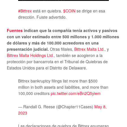
#Bittrex
está en quiebra.
$COIN
se dirige en esa
dirección. Fuiste advertido.
Fuentes
indican que la compañía tenía activos y pasivos
con un valor estimado entre 500 millones y 1.000 millones
de dólares y más de 100.000 acreedores en una
presentación judicial.
Otras filiales,
Bittrex Malta Ltd
., y
Bittrex Malta Holdings Ltd
., también se acogieron a la
protección por bancarrota en el Tribunal de Quiebras de
Estados Unidos para el Distrito de Delaware.
Bittrex bankruptcy filings list more than $500
million in both assets and liabilities, and more than
100,000 creditors
pic.twitter.com/eBn2Q5yiem
— Randall G. Reese (@Chapter11Cases)
May 8,
2023
Las declaraciones de quiebra de Bittrex enumeran