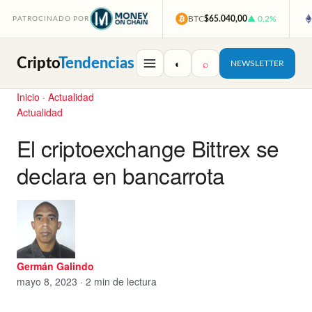
BTC
$65.040,00
▲ 0,2%
PATROCINADO POR
Cripto
Tendencias
◐
⌕
NEWSLETTER
Inicio
·
Actualidad
Actualidad
El criptoexchange Bittrex se
declara en bancarrota
Germán Galindo
mayo 8, 2023 · 2 min de lectura