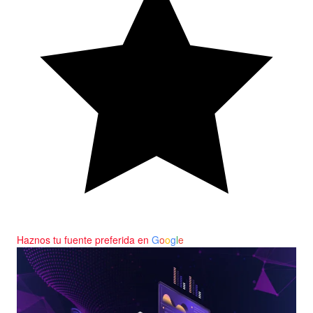
Haznos tu fuente preferida en
G
o
o
g
l
e