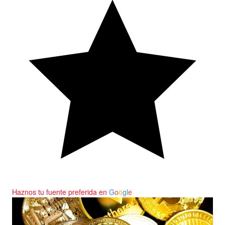
Haznos tu fuente preferida en
G
o
o
g
l
e