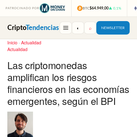
BTC
$64.949,00
▲ 0,1%
PATROCINADO POR
Cripto
Tendencias
◐
⌕
NEWSLETTER
Inicio
·
Actualidad
Actualidad
Las criptomonedas
amplifican los riesgos
financieros en las economías
emergentes, según el BPI