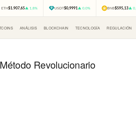
ETH
$1.907,65
▲ 1,8%
USDT
$0,9991
▲ 0,0%
BNB
$595,13
▲ 0
TCOINS
ANÁLISIS
BLOCKCHAIN
TECNOLOGÍA
REGULACIÓN
 Método Revolucionario