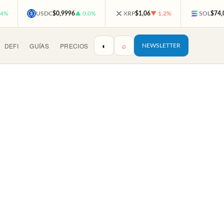
,4%
USDC
$0,9996
▲ 0,0%
XRP
$1,06
▼ 1,2%
SOL
$74,
◐
⌕
DEFI
GUÍAS
PRECIOS
NEWSLETTER