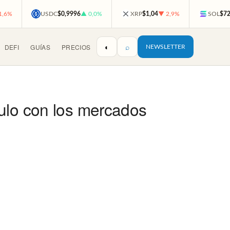
1,6%
USDC
$0,9996
▲ 0,0%
XRP
$1,04
▼ 2,9%
SOL
$72
◐
⌕
DEFI
GUÍAS
PRECIOS
NEWSLETTER
ulo con los mercados