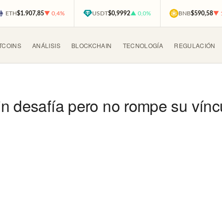
ETH
$1.907,85
▼ 0,4%
USDT
$0,9992
▲ 0,0%
BNB
$590,58
▼ 
TCOINS
ANÁLISIS
BLOCKCHAIN
TECNOLOGÍA
REGULACIÓN
in desafía pero no rompe su vínc