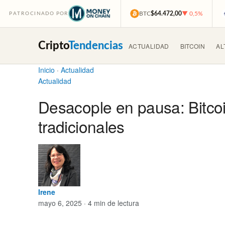
BTC
$64.472,00
▼ 0,5%
PATROCINADO POR
Cripto
Tendencias
ACTUALIDAD
BITCOIN
AL
Inicio
·
Actualidad
Actualidad
Desacople en pausa: Bitco
tradicionales
Irene
mayo 6, 2025 · 4 min de lectura