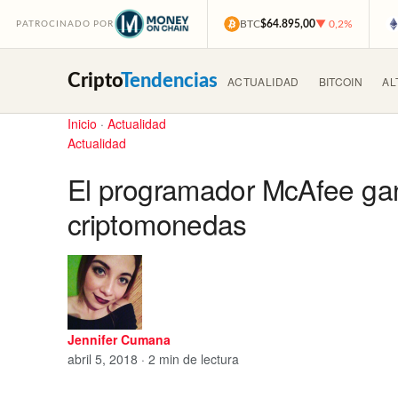
BTC
$64.895,00
▼ 0,2%
PATROCINADO POR
Cripto
Tendencias
ACTUALIDAD
BITCOIN
AL
Inicio
·
Actualidad
Actualidad
El programador McAfee ga
criptomonedas
Jennifer Cumana
abril 5, 2018 · 2 min de lectura