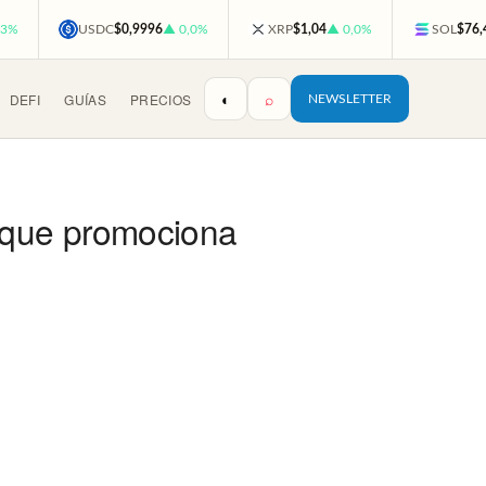
,3%
USDC
$0,9996
▲ 0,0%
XRP
$1,04
▲ 0,0%
SOL
$76,
◐
⌕
DEFI
GUÍAS
PRECIOS
NEWSLETTER
 que promociona