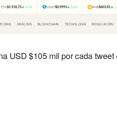
ETH
$1.918,73
▲ 0,1%
USDT
$0,9993
▲ 0,0%
BNB
$603,81
▲ 1
TCOINS
ANÁLISIS
BLOCKCHAIN
TECNOLOGÍA
REGULACIÓN
na USD $105 mil por cada tweet