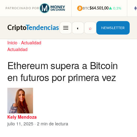
BTC
$64.501,00
▲ 0,3%
PATROCINADO POR
Cripto
Tendencias
◐
⌕
NEWSLETTER
Inicio
·
Actualidad
Actualidad
Ethereum supera a Bitcoin
en futuros por primera vez
Kely Mendoza
julio 11, 2025 · 2 min de lectura