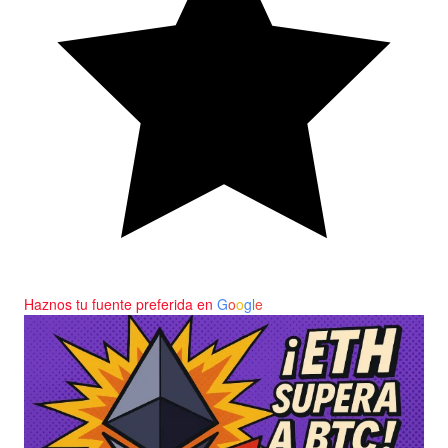
Haznos tu fuente preferida en
G
o
o
g
l
e