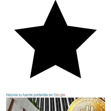
Haznos tu fuente preferida en
G
o
o
g
l
e