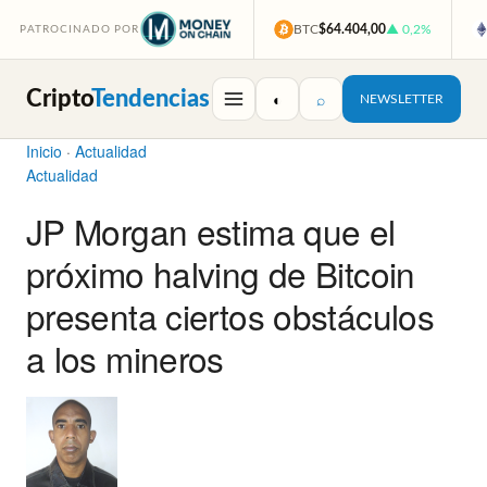
BTC
$64.404,00
▲ 0,2%
PATROCINADO POR
Cripto
Tendencias
◐
⌕
NEWSLETTER
Inicio
·
Actualidad
Actualidad
JP Morgan estima que el
próximo halving de Bitcoin
presenta ciertos obstáculos
a los mineros