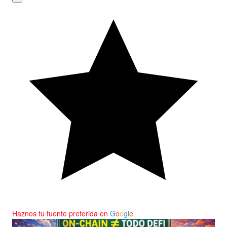
Haznos tu fuente preferida en
G
o
o
g
l
e