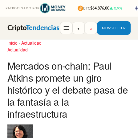
BTC
$64.876,00
▲ 0,9%
PATROCINADO POR
Cripto
Tendencias
◐
⌕
NEWSLETTER
Inicio
·
Actualidad
Actualidad
Mercados on-chain: Paul
Atkins promete un giro
histórico y el debate pasa de
la fantasía a la
infraestructura