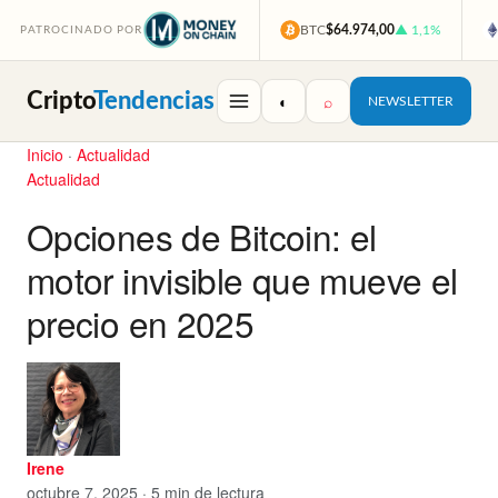
BTC
$64.974,00
▲ 1,1%
PATROCINADO POR
Cripto
Tendencias
◐
⌕
NEWSLETTER
Inicio
·
Actualidad
Actualidad
Opciones de Bitcoin: el
motor invisible que mueve el
precio en 2025
Irene
octubre 7, 2025 · 5 min de lectura