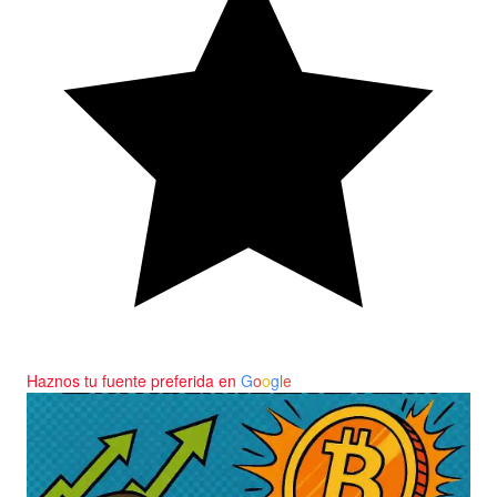
Haznos tu fuente preferida en
G
o
o
g
l
e