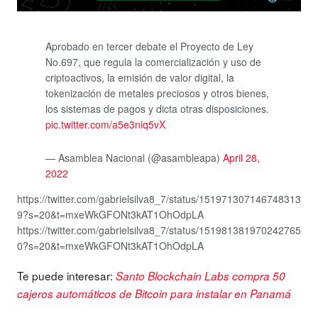
Aprobado en tercer debate el Proyecto de Ley
No.697, que regula la comercialización y uso de
criptoactivos, la emisión de valor digital, la
tokenización de metales preciosos y otros bienes,
los sistemas de pagos y dicta otras disposiciones.
pic.twitter.com/a5e3niq5vX
— Asamblea Nacional (@asambleapa)
April 28,
2022
https://twitter.com/gabrielsilva8_7/status/151971307146748313
9?s=20&t=mxeWkGFONt3kAT1OhOdpLA
https://twitter.com/gabrielsilva8_7/status/151981381970242765
0?s=20&t=mxeWkGFONt3kAT1OhOdpLA
Te puede interesar:
Santo Blockchain Labs compra 50
cajeros automáticos de Bitcoin para instalar en Panamá