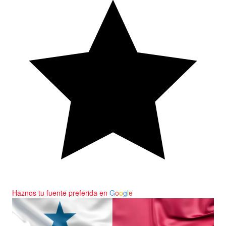
Haznos tu fuente preferida en
G
o
o
g
l
e