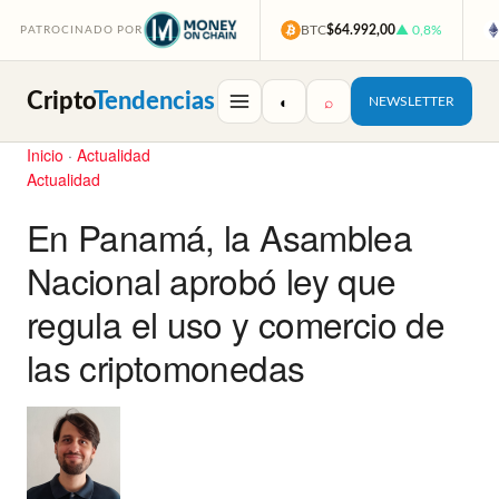
BTC
$64.992,00
▲ 0,8%
PATROCINADO POR
Cripto
Tendencias
◐
⌕
NEWSLETTER
Inicio
·
Actualidad
Actualidad
En Panamá, la Asamblea
Nacional aprobó ley que
regula el uso y comercio de
las criptomonedas