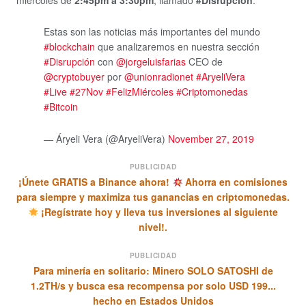
Estas son las noticias más importantes del mundo
#blockchain
que analizaremos en nuestra sección
#Disrupción
con
@jorgeluisfarias
CEO de
@cryptobuyer
por
@unionradionet
#AryeliVera
#Live
#27Nov
#FelizMiércoles
#Criptomonedas
#Bitcoin
— Áryeli Vera (@AryeliVera)
November 27, 2019
PUBLICIDAD
¡Únete GRATIS a Binance ahora!
Ahorra en comisiones
para siempre y maximiza tus ganancias en criptomonedas.
¡Regístrate hoy y lleva tus inversiones al siguiente
nivel!.
PUBLICIDAD
Para minería en solitario: Minero SOLO SATOSHI de
1.2TH/s y busca esa recompensa por solo USD 199...
hecho en Estados Unidos