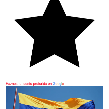
Haznos tu fuente preferida en
G
o
o
g
l
e