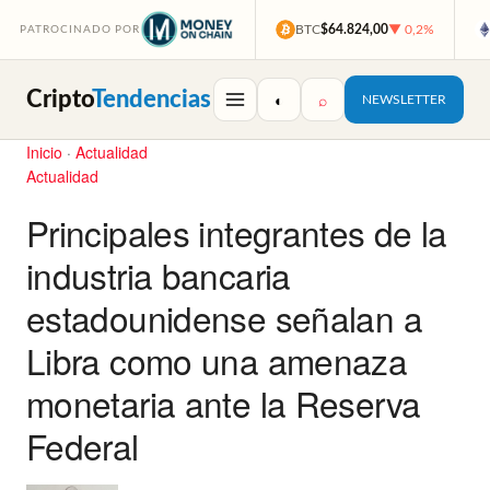
BTC
$64.824,00
▼ 0,2%
PATROCINADO POR
Cripto
Tendencias
◐
⌕
NEWSLETTER
Inicio
·
Actualidad
Actualidad
Principales integrantes de la
industria bancaria
estadounidense señalan a
Libra como una amenaza
monetaria ante la Reserva
Federal