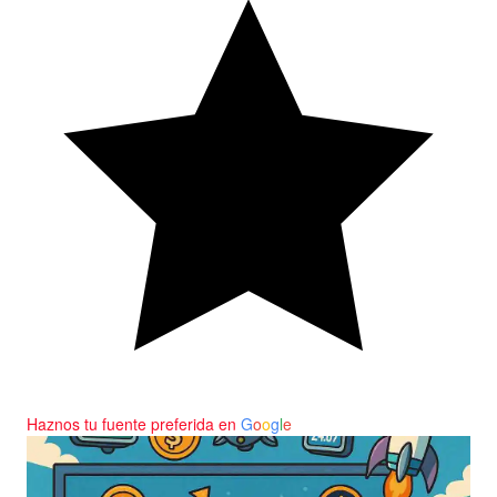
Haznos tu fuente preferida en
G
o
o
g
l
e