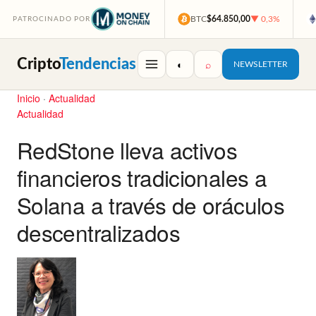
BTC
$64.850,00
▼ 0,3%
PATROCINADO POR
Cripto
Tendencias
◐
⌕
NEWSLETTER
Inicio
·
Actualidad
Actualidad
RedStone lleva activos
financieros tradicionales a
Solana a través de oráculos
descentralizados