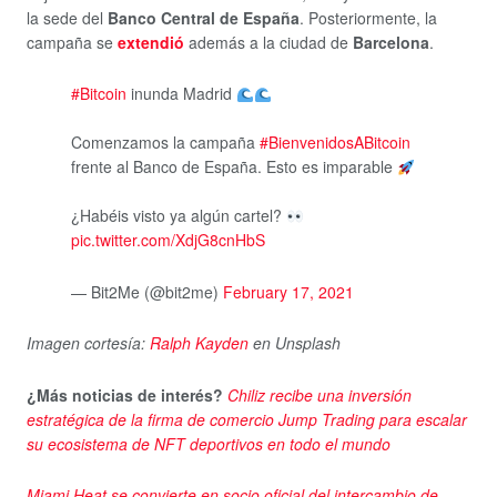
la sede del
Banco Central de España
. Posteriormente, la
campaña se
extendió
además a la ciudad de
Barcelona
.
#Bitcoin
inunda Madrid
Comenzamos la campaña
#BienvenidosABitcoin
frente al Banco de España. Esto es imparable
¿Habéis visto ya algún cartel?
pic.twitter.com/XdjG8cnHbS
— Bit2Me (@bit2me)
February 17, 2021
Imagen cortesía:
Ralph Kayden
en Unsplash
¿Más noticias de interés?
Chiliz recibe una inversión
estratégica de la firma de comercio Jump Trading para escalar
su ecosistema de NFT deportivos en todo el mundo
Miami Heat se convierte en socio oficial del intercambio de