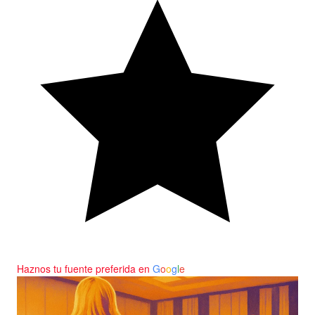
Haznos tu fuente preferida en
G
o
o
g
l
e