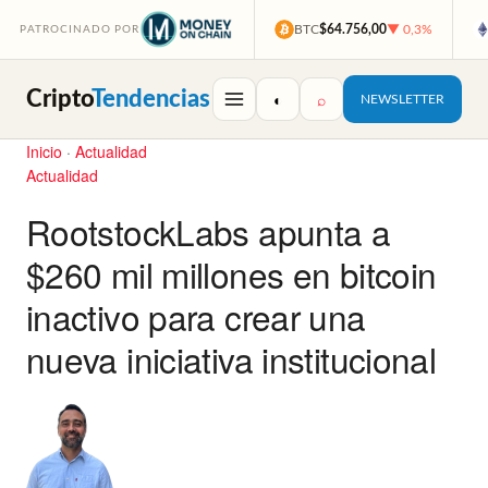
BTC
$64.756,00
▼ 0,3%
PATROCINADO POR
Cripto
Tendencias
◐
⌕
NEWSLETTER
Inicio
·
Actualidad
Actualidad
RootstockLabs apunta a
$260 mil millones en bitcoin
inactivo para crear una
nueva iniciativa institucional