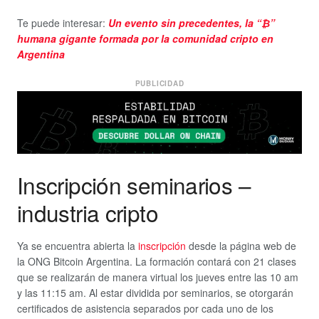
Te puede interesar:
Un evento sin precedentes, la “₿”
humana gigante formada por la comunidad cripto en
Argentina
PUBLICIDAD
Inscripción seminarios –
industria cripto
Ya se encuentra abierta la
inscripción
desde la página web de
la ONG Bitcoin Argentina. La formación contará con 21 clases
que se realizarán de manera virtual los jueves entre las 10 am
y las 11:15 am. Al estar dividida por seminarios, se otorgarán
certificados de asistencia separados por cada uno de los