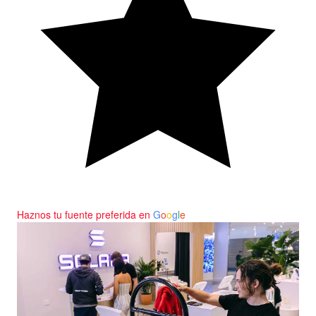
Haznos tu fuente preferida en
G
o
o
g
l
e