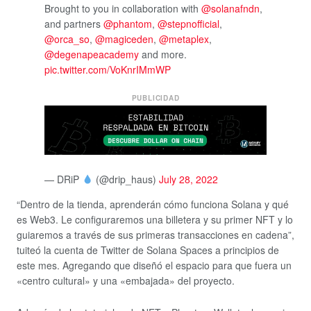
Brought to you in collaboration with
@solanafndn
,
and partners
@phantom
,
@stepnofficial
,
@orca_so
,
@magiceden
,
@metaplex
,
@degenapeacademy
and more.
pic.twitter.com/VoKnrIMmWP
PUBLICIDAD
— DRiP
(@drip_haus)
July 28, 2022
“Dentro de la tienda, aprenderán cómo funciona Solana y qué
es Web3. Le configuraremos una billetera y su primer NFT y lo
guiaremos a través de sus primeras transacciones en cadena”,
tuiteó la cuenta de Twitter de Solana Spaces a principios de
este mes. Agregando que diseñó el espacio para que fuera un
«centro cultural» y una «embajada» del proyecto.