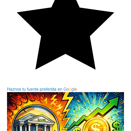
Haznos tu fuente preferida en
G
o
o
g
l
e