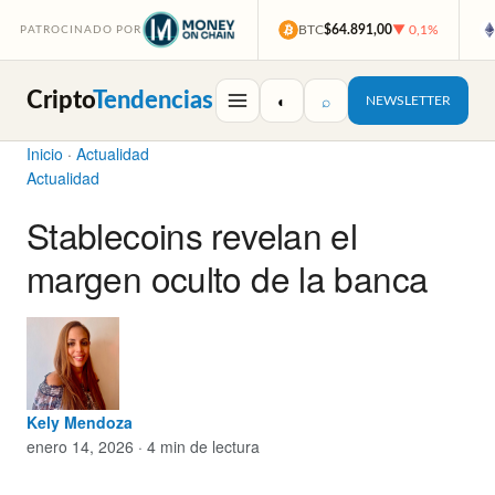
BTC
$64.891,00
▼ 0,1%
PATROCINADO POR
Cripto
Tendencias
◐
⌕
NEWSLETTER
Inicio
·
Actualidad
Actualidad
Stablecoins revelan el
margen oculto de la banca
Kely Mendoza
enero 14, 2026 · 4 min de lectura