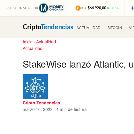
BTC
$64.920,00
▲ 0,9%
PATROCINADO POR
Cripto
Tendencias
ACTUALIDAD
BITCOIN
AL
Inicio
·
Actualidad
Actualidad
StakeWise lanzó Atlantic,
Cripto Tendencias
marzo 10, 2023 · 4 min de lectura