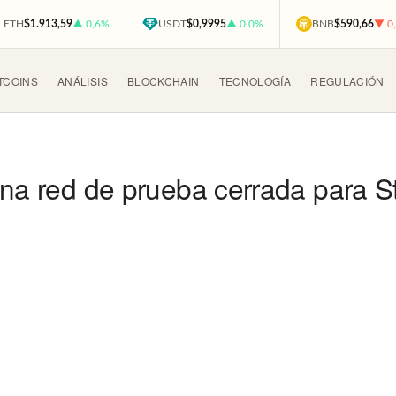
ETH
$1.913,59
▲ 0,6%
USDT
$0,9995
▲ 0,0%
BNB
$590,66
▼ 0
TCOINS
ANÁLISIS
BLOCKCHAIN
TECNOLOGÍA
REGULACIÓN
 una red de prueba cerrada para 