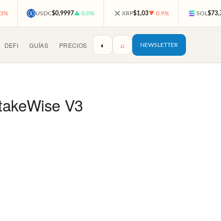
,3%
USDC
$0,9997
▲ 0,0%
XRP
$1,03
▼ 0,9%
SOL
$73,
◐
⌕
DEFI
GUÍAS
PRECIOS
NEWSLETTER
StakeWise V3