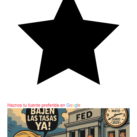
Haznos tu fuente preferida en
G
o
o
g
l
e