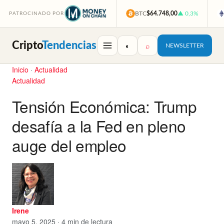
BTC
$64.748,00
▲ 0,3%
PATROCINADO POR
Cripto
Tendencias
◐
⌕
NEWSLETTER
Inicio
·
Actualidad
Actualidad
Tensión Económica: Trump
desafía a la Fed en pleno
auge del empleo
Irene
mayo 5, 2025 · 4 min de lectura