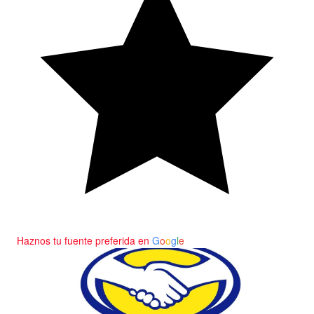
Haznos tu fuente preferida en
G
o
o
g
l
e