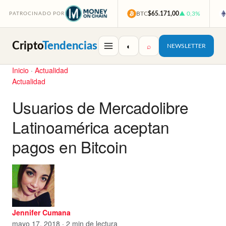
BTC
$65.171,00
▲ 0,3%
PATROCINADO POR
Cripto
Tendencias
◐
⌕
NEWSLETTER
Inicio
·
Actualidad
Actualidad
Usuarios de Mercadolibre
Latinoamérica aceptan
pagos en Bitcoin
Jennifer Cumana
mayo 17, 2018 · 2 min de lectura