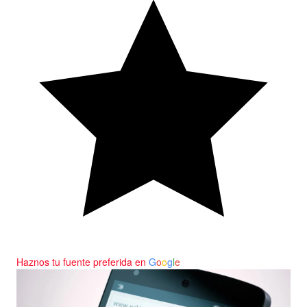
Haznos tu fuente preferida en
G
o
o
g
l
e