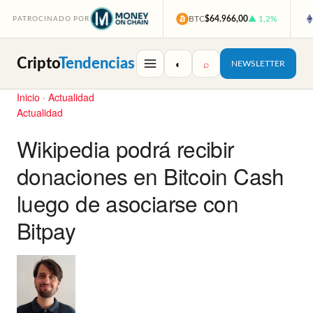
BTC
$64.966,00
▲ 1,2%
PATROCINADO POR
Cripto
Tendencias
◐
⌕
NEWSLETTER
Inicio
·
Actualidad
Actualidad
Wikipedia podrá recibir
donaciones en Bitcoin Cash
luego de asociarse con
Bitpay