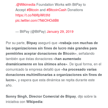
.
@Wikimedia
Foundation Works with BitPay to
Accept
#Bitcoin
and
#BitcoinCash
Donations
https://t.co/N9lfpW03fd
pic.twitter.com/7N6OHOdiB8
— BitPay (@BitPay)
January 29, 2019
Por su parte,
Bitpay
aseguró que
«trabaja con muchas de
las organizaciones sin fines de lucro más grandes para
permitirles aceptar donaciones de Bitcoin»
, señalando
también que éstas donaciones
«han aumentado
dramáticamente en los últimos años»
. De igual forma, en el
comunicado la empresa detalló que
«ha procesado varias
donaciones multimillonarias a organizaciones sin fines de
lucro»
, y espera que esta dinámica se repita durante este
año.
Sonny Singh, Director Comercial de Bitpay
, dijo sobre la
iniciativa con
Wikipedia
: