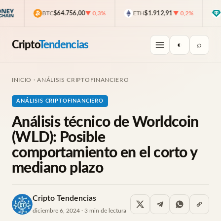
BTC
$64.756,00
▼ 0,3%
ETH
$1.912,91
▼ 0,2%
US
Cripto
Tendencias
◐
⌕
INICIO
·
ANÁLISIS CRIPTOFINANCIERO
ANÁLISIS CRIPTOFINANCIERO
Análisis técnico de Worldcoin
(WLD): Posible
comportamiento en el corto y
mediano plazo
Cripto Tendencias
diciembre 6, 2024 · 3 min de lectura