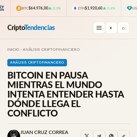
BTC
$64.976,00
▲ 0,3%
ETH
$1.920,60
▲ 0,4%
USDT
$
Cripto
Tendencias
◐
⌕
INICIO
·
ANÁLISIS CRIPTOFINANCIERO
ANÁLISIS CRIPTOFINANCIERO
BITCOIN EN PAUSA
MIENTRAS EL MUNDO
INTENTA ENTENDER HASTA
DÓNDE LLEGA EL
CONFLICTO
JUAN CRUZ CORREA