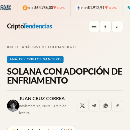
BTC
$64.756,00
▼ 0,3%
ETH
$1.912,91
▼ 0,2%
U
Cripto
Tendencias
◐
⌕
INICIO
·
ANÁLISIS CRIPTOFINANCIERO
ANÁLISIS CRIPTOFINANCIERO
SOLANA CON ADOPCIÓN DE
ENFRIAMENTO
JUAN CRUZ CORREA
noviembre 15, 2025 · 3 min de
lectura