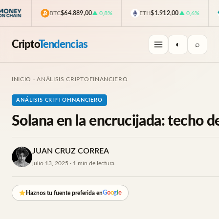
BTC
$64.889,00
▲ 0,8%
ETH
$1.912,00
▲ 0,6%
Cripto
Tendencias
◐
⌕
INICIO
·
ANÁLISIS CRIPTOFINANCIERO
ANÁLISIS CRIPTOFINANCIERO
Solana en la encrucijada: techo d
JUAN CRUZ CORREA
julio 13, 2025 · 1 min de lectura
G
o
o
g
l
e
Haznos tu fuente preferida en