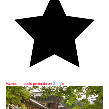
Haznos tu fuente preferida en
G
o
o
g
l
e