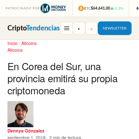
BTC
$64.641,00
▲ 0,3%
PATROCINADO POR
Cripto
Tendencias
◐
⌕
NEWSLETTER
Inicio
·
Altcoins
Altcoins
En Corea del Sur, una
provincia emitirá su propia
criptomoneda
Dennys Gónzalez
septiembre 1, 2018 · 2 min de lectura